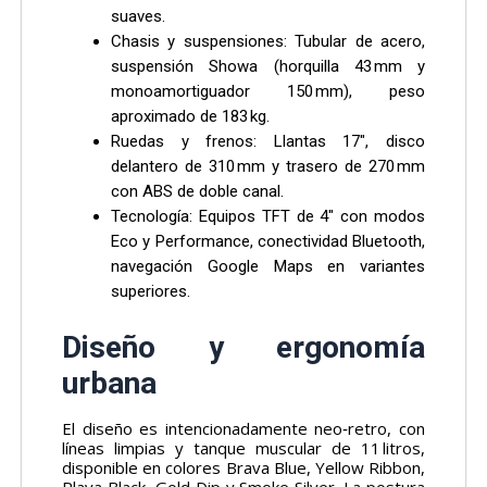
suaves.
Chasis y suspensiones: Tubular de acero,
suspensión Showa (horquilla 43 mm y
monoamortiguador 150 mm), peso
aproximado de 183 kg.
Ruedas y frenos: Llantas 17″, disco
delantero de 310 mm y trasero de 270 mm
con ABS de doble canal.
Tecnología: Equipos TFT de 4″ con modos
Eco y Performance, conectividad Bluetooth,
navegación Google Maps en variantes
superiores.
Diseño y ergonomía
urbana
El diseño es intencionadamente neo‑retro, con
líneas limpias y tanque muscular de 11 litros,
disponible en colores Brava Blue, Yellow Ribbon,
Playa Black, Gold Dip y Smoke Silver. La postura