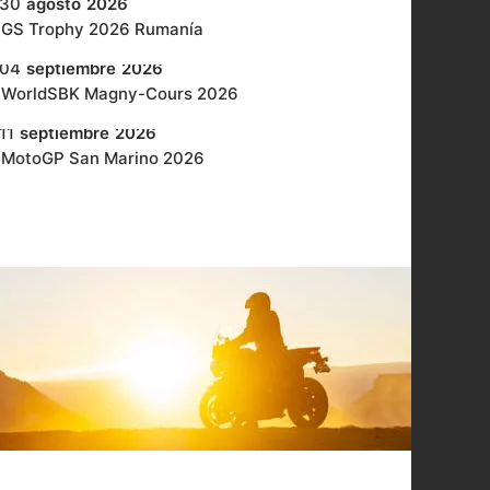
30
agosto
2026
GS Trophy 2026 Rumanía
04
septiembre
2026
WorldSBK Magny-Cours 2026
11
septiembre
2026
MotoGP San Marino 2026
17
septiembre
2026
SIMM 2026
18
septiembre
2026
MotoGP Austria 2026
25
septiembre
2026
WorldSBK en Cremona 2026
01
octubre
2026
MotoGP Japón 2026
09
octubre
2026
MotoGP Indonesia