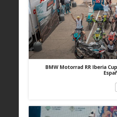
BMW Motorrad RR Iberia Cup 2
Españ