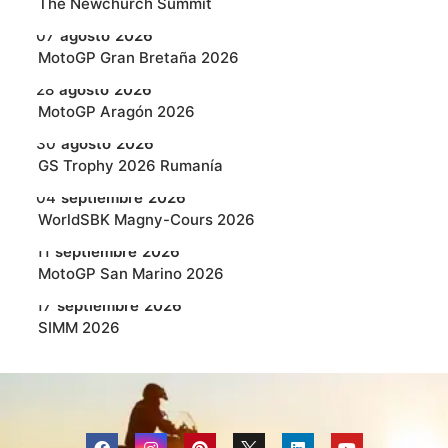
‎The Newchurch Summit
07
agosto
2026
MotoGP Gran Bretaña 2026
28
agosto
2026
MotoGP Aragón 2026
30
agosto
2026
GS Trophy 2026 Rumanía
04
septiembre
2026
WorldSBK Magny-Cours 2026
11
septiembre
2026
MotoGP San Marino 2026
17
septiembre
2026
SIMM 2026
18
septiembre
2026
MotoGP Austria 2026
25
septiembre
2026
WorldSBK en Cremona 2026
F
I
P
L
Y