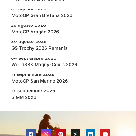
07
agosto
2026
MotoGP Gran Bretaña 2026
28
agosto
2026
MotoGP Aragón 2026
30
agosto
2026
GS Trophy 2026 Rumanía
04
septiembre
2026
WorldSBK Magny-Cours 2026
11
septiembre
2026
MotoGP San Marino 2026
17
septiembre
2026
SIMM 2026
18
septiembre
2026
MotoGP Austria 2026
25
septiembre
2026
WorldSBK en Cremona 2026
F
I
P
L
Y