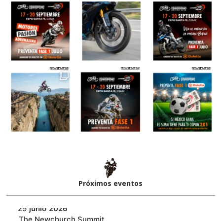
Próximos eventos​
25
junio
2026
‎The Newchurch Summit