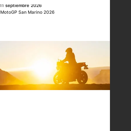
11
septiembre
2026
MotoGP San Marino 2026
17
septiembre
2026
SIMM 2026
18
septiembre
2026
MotoGP Austria 2026
25
septiembre
2026
WorldSBK en Cremona 2026
01
octubre
2026
MotoGP Japón 2026
09
octubre
2026
MotoGP Indonesia
09
octubre
2026
WorldSBK en Estoril 2026
16
octubre
2026