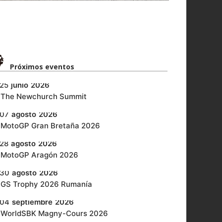
Próximos eventos​
25
junio
2026
‎The Newchurch Summit
07
agosto
2026
MotoGP Gran Bretaña 2026
28
agosto
2026
MotoGP Aragón 2026
30
agosto
2026
GS Trophy 2026 Rumanía
04
septiembre
2026
WorldSBK Magny-Cours 2026