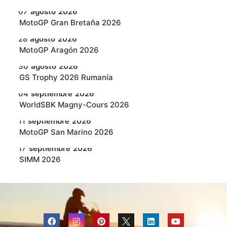
07
agosto
2026
MotoGP Gran Bretaña 2026
28
agosto
2026
MotoGP Aragón 2026
30
agosto
2026
GS Trophy 2026 Rumanía
04
septiembre
2026
WorldSBK Magny-Cours 2026
11
septiembre
2026
MotoGP San Marino 2026
17
septiembre
2026
SIMM 2026
18
septiembre
2026
MotoGP Austria 2026
25
septiembre
2026
WorldSBK en Cremona 2026
F
I
P
L
Y
a
n
i
i
o