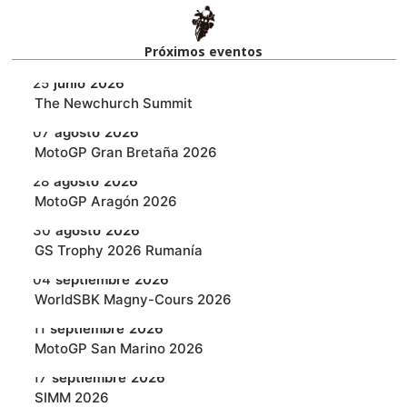
Próximos eventos​
25
junio
2026
‎The Newchurch Summit
07
agosto
2026
MotoGP Gran Bretaña 2026
28
agosto
2026
MotoGP Aragón 2026
30
agosto
2026
GS Trophy 2026 Rumanía
04
septiembre
2026
WorldSBK Magny-Cours 2026
11
septiembre
2026
MotoGP San Marino 2026
17
septiembre
2026
SIMM 2026