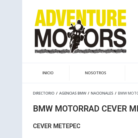
Ir
al
contenido
INICIO
NOSOTROS
DIRECTORIO
/
AGENCIAS BMW
/
NACIONALES
/
BMW MOTO
BMW MOTORRAD CEVER M
CEVER METEPEC