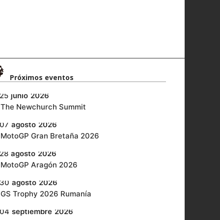
Próximos eventos​
25
junio
2026
‎The Newchurch Summit
07
agosto
2026
MotoGP Gran Bretaña 2026
28
agosto
2026
MotoGP Aragón 2026
30
agosto
2026
GS Trophy 2026 Rumanía
04
septiembre
2026