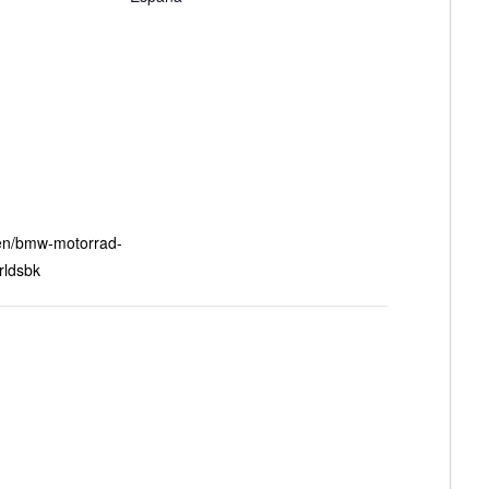
en/bmw-motorrad-
rldsbk