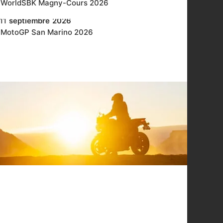
WorldSBK Magny-Cours 2026
11
septiembre
2026
MotoGP San Marino 2026
17
septiembre
2026
SIMM 2026
18
septiembre
2026
MotoGP Austria 2026
25
septiembre
2026
WorldSBK en Cremona 2026
01
octubre
2026
MotoGP Japón 2026
09
octubre
2026
MotoGP Indonesia
09
octubre
2026
WorldSBK en Estoril 2026