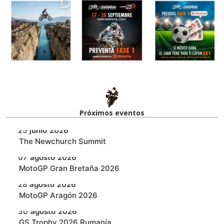
Próximos eventos​
25
junio
2026
‎The Newchurch Summit
07
agosto
2026
MotoGP Gran Bretaña 2026
28
agosto
2026
MotoGP Aragón 2026
30
agosto
2026
GS Trophy 2026 Rumanía