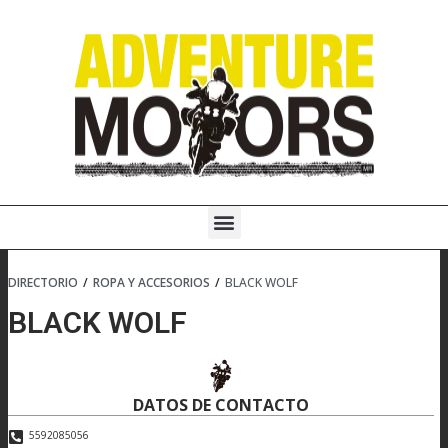
Ir
al
contenido
Menú
DIRECTORIO
/
ROPA Y ACCESORIOS
/
BLACK WOLF
BLACK WOLF
DATOS DE CONTACTO
5592085056